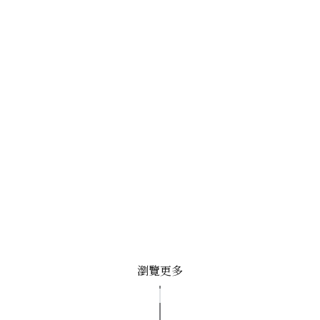
潘婷 代言人、百位素人 TVC
汰漬《小幸感》微電影
TVC 平安直通車險 省心、安
P&G 倫敦奧運Campaign 微
心、放心 | 電視廣告
電影
瀏覽更多
SKII MEN 男士神仙水 TVC