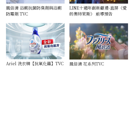
風倍清 浴廁抗菌防臭劑與浴廁
LINE十週年創新獻禮-直屏《愛
防霉劑 TVC
的奧特萊斯》 前導預告
Ariel 洗衣精【抗氧化篇】TVC
風倍清 花系列TVC
WEMUG 品牌形象影片
Oral-B 抗敏護齦牙膏系列 TVC