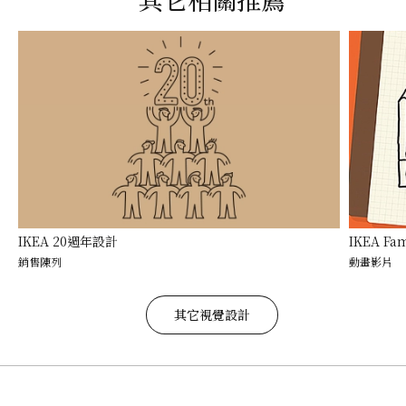
IKEA 20週年設計
IKEA Fam
銷售陳列
動畫影片
其它視覺設計